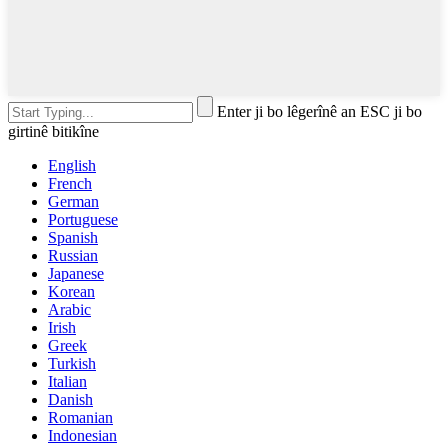
Enter ji bo lêgerînê an ESC ji bo
girtinê bitikîne
English
French
German
Portuguese
Spanish
Russian
Japanese
Korean
Arabic
Irish
Greek
Turkish
Italian
Danish
Romanian
Indonesian