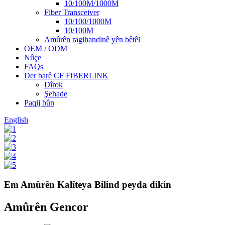
10/100M/1000M
Fiber Transceiver
10/100/1000M
10/100M
Amûrên ragihandinê yên bêtêl
OEM / ODM
Nûçe
FAQs
Der barê CF FIBERLINK
Dîrok
Şehade
Paqij bûn
English
Em Amûrên Kalîteya Bilind peyda dikin
Amûrên Gencor