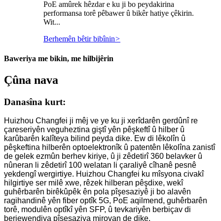
PoE amûrek hêzdar e ku ji bo peydakirina
performansa torê pêbawer û bikêr hatiye çêkirin.
Wit...
Berhemên bêtir bibînin
>
Baweriya me bikin, me hilbijêrin
Çûna nava
Danasîna kurt:
Huizhou Changfei ji mêj ve ye ku ji xerîdarên gerdûnî re
çareseriyên veguheztina giştî yên pêşkeftî û hilber û
karûbarên kalîteya bilind peyda dike. Ew di lêkolîn û
pêşkeftina hilberên optoelektronîk û patentên lêkolîna zanistî
de gelek ezmûn berhev kiriye, û ji zêdetirî 360 belavker û
nûneran li zêdetirî 100 welatan li çaraliyê cîhanê pesnê
yekdengî wergirtiye. Huizhou Changfei ku mîsyona civakî
hilgirtiye ser milê xwe, rêzek hilberan pêşdixe, wekî
guhêrbarên birêkûpêk ên pola pîşesaziyê ji bo alavên
ragihandinê yên fiber optîk 5G, PoE aqilmend, guhêrbarên
torê, modulên optîkî yên SFP, û tevkariyên berbiçav di
berjewendiya pîşesaziya mirovan de dike.