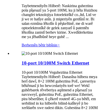
Taybetmendiyên Hilberê: Naskirina guheztina
pola pîşesazî ya 5-port 100M, ku ji hêla Huizhou
changfei teknolojiya fotoelektrîkê co.,ltd, Ltd ve
ji we re hatîye anîn. ji mişteriyên gerdûnî re. Bi
salan ezmûna lêkolîn û pêşkeftinê, me di warê
optoelektronîkê de gelek zanyarî û patentên
lêkolîna zanistî berhev kirine. Xwedîderketina
me ya jêhatîbûnê heye guhê ...
Berhemên bêtir bibînin
>
10-port 10/100M Switch Ethernet
10-port 10/100M Veguheztina Ethernet
Taybetmendiyên Hilberê: Danasîna hilbera meya
herî dawî, 8+2 100M guheztina PoE, çareseriya
bêkêmasî ji bo hewcedariyên torê we! Wekî
guhêrbarek rêveberiya aqilmend a pîşesazî ya
navxweyî, guheztina PoE, guheztina Ethernet,
pira bêserûber, û çêkerê routerê 4G-ya bêtêl, em
serbilind in ku hilberên bilind-kalîteyê ji bo
xerîdarên xwe radest dikin. Guhestina 8+2 100M