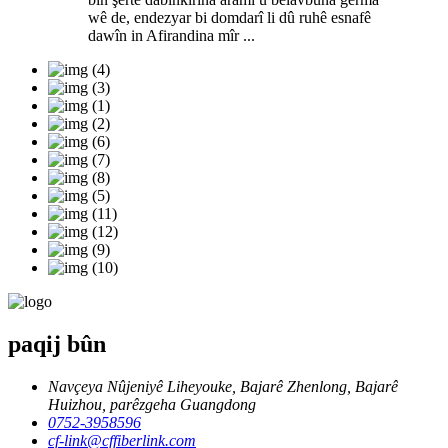
wê de, endezyar bi domdarî li dû ruhê esnafê
dawîn in Afirandina mîr ...
paqij bûn
Navçeya Nûjeniyê Liheyouke, Bajarê Zhenlong, Bajarê
Huizhou, parêzgeha Guangdong
0752-3958596
cf-link@cffiberlink.com