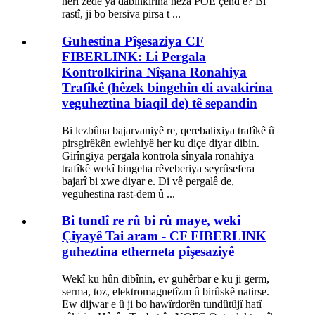
herî zêde ya dabînkirina hêza POE çend e? Bi
rastî, ji bo bersiva pirsa t ...
Guhestina Pîşesaziya CF
FIBERLINK: Li Pergala
Kontrolkirina Nîşana Ronahiya
Trafîkê (hêzek bingehîn di avakirina
veguheztina biaqil de) tê sepandin
Bi lezbûna bajarvaniyê re, qerebalixiya trafîkê û
pirsgirêkên ewlehiyê her ku diçe diyar dibin.
Girîngiya pergala kontrola sînyala ronahiya
trafîkê wekî bingeha rêveberiya seyrûsefera
bajarî bi xwe diyar e. Di vê pergalê de,
veguhestina rast-dem û ...
Bi tundî re rû bi rû maye, wekî
Çiyayê Tai aram - CF FIBERLINK
guheztina etherneta pîşesaziyê
Wekî ku hûn dibînin, ev guhêrbar e ku ji germ,
serma, toz, elektromagnetîzm û birûskê natirse.
Ew dijwar e û ji bo hawîrdorên tundûtûjî hatî