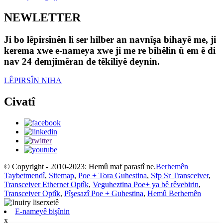
NEWLETTER
Ji bo lêpirsînên li ser hilber an navnîşa bihayê me, ji
kerema xwe e-nameya xwe ji me re bihêlin û em ê di
nav 24 demjimêran de têkiliyê deynin.
LÊPIRSÎN NIHA
Civatî
© Copyright - 2010-2023: Hemû maf parastî ne.
Berhemên
Taybetmendî
,
Sitemap
,
Poe + Tora Guhestina
,
Sfp Sr Transceiver
,
Transceiver Ethernet Optîk
,
Veguheztina Poe+ ya bê rêvebirin
,
Transceiver Optîk
,
Pîşesazî Poe + Guhestina
,
Hemû Berhemên
E-nameyê bişînin
x