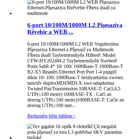
6-port 10/100M/1000M L2 Pîşesaziya
Rêvebir a WEB ...
6-port 10/100M/1000M L2 WEB Veguheztina
Pîşesaziya Ethernet a Pîşesazî ya Multimode
Fîbera dualî Taybetmendiyên Hilberê: Model
CFW-HY2024M-2 Taybetmendiyên Navberê
Porta Sabît 4* 10/ 100/ 1000Base-T 1000Base-T
R2-X5 lîmanên Ethernet Port Port 1-4 piştgirî
dikin 10/ 100/ 1000Base-T hestiyarkirina xweser,
tam/nîv duplexMDI/MDI-X xwe-adapkirina
Twisted PairTransmission 10BASE-T: Cat3,4,5
UTP(≤100 metre) 100BASE-TX : Cat5 an
dereng UTP(≤100 metre)1000BASE-T: Cat5e an
dereng UTP(≤100 met...
Berhemên bêtir bibînin
>