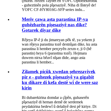
çêkirin. Hêzên Taybet ên YOFC Optoelektronîk
- guheztinên pola pîşesaziyê. Niha di lîsteyê de!
YOFC CF-HY8016G-SFP series indu...
Meriv çawa asta parastina IP-ya
guhêzbarên pîşesaziyê nas dike?
Gotarek diyar dike
Rêjeya IP-ê ji du jimareyan pêk tê, ya yekem ji
wan rêjeya parastina tozê destnîşan dike, ku asta
parastina li hember perçeyên zexm e, ji 0 (bê
parastin) heya 6 (parastina tozê). Hejmara
duwem nirxa bêavî nîşan dide, ango asta
parastina li hember...
Zilamek piçûk xwedan şehrezayiyek
pir e - guhezek pîşesaziyê ya gigabit
ku dikare di kefa destê wî de were saz
kirin
Bi dubarekirina domdar a çîpên, guhaserên
pîşesaziyê di heman demê de serdemek
peydakirina bedewî û delaliyê dest pê kiriye. Di
bin şertê dabînkirina aramî û belavbûna germa