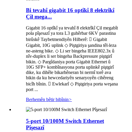
Bi tevahî gigabit 16 optîkî 8 elektrîkî
Çil mega...
Gigabit 16 optîkî ya tevahî 8 elektrîkî Çil megabît
pola pîşesazî ya tora L3 guhêrbar 6KV parastina
birûskê Taybetmendiyên Hilberê:  Gigabit
Gigabit, 10G uplink ◇ Piştgiriya şandina têl-leza
ne-asteng bike. ◇ Li ser bingeha IEEE802.3x û
nîv-duplex li ser bingeha Backpressure piştgirî
bikin. ◇ Pargîdaniya porta Gigabit Ethernet û
10G SFP+ kombînasyona porta uplinkê piştgirî
dike, ku dihêle bikarhêneran bi nermî torê ava
bikin da ku hewcedariyên senaryoyên cihêreng
bicîh bînin.  Ewlekarî ◇ Piştgiriya porta weşana
port ...
Berhemên bêtir bibînin
>
5-port 10/100M Switch Ethernet
Pîşesazî