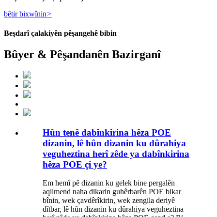
bêtir bixwînin
>
Beşdarî çalakiyên pêşangehê bibin
Bûyer & Pêşandanên Bazirganî
Hûn tenê dabînkirina hêza POE
dizanin, lê hûn dizanin ku dûrahiya
veguheztina herî zêde ya dabînkirina
hêza POE çi ye?
Em hemî pê dizanin ku gelek bine pergalên
aqilmend naha dikarin guhêrbarên POE bikar
bînin, wek çavdêrîkirin, wek zengila deriyê
dîtbar, lê hûn dizanin ku dûrahiya veguheztina